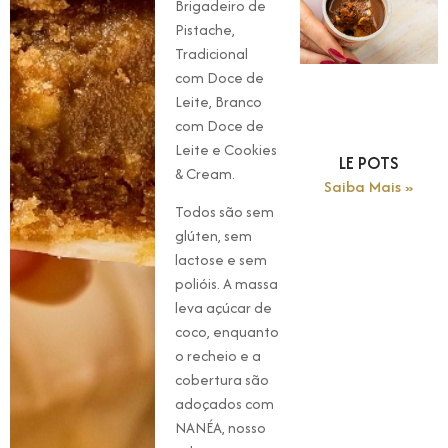
Brigadeiro de
Pistache,
Tradicional
com Doce de
Leite, Branco
com Doce de
Leite e Cookies
LE POTS
& Cream.
Saiba Mais »
Todos são sem
glúten, sem
lactose e sem
polióis. A massa
leva açúcar de
coco, enquanto
o recheio e a
cobertura são
adoçados com
NANÉA, nosso